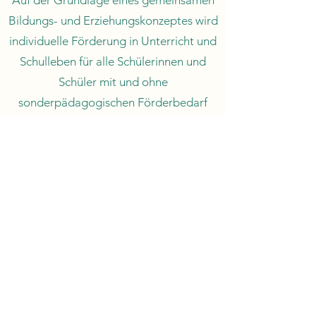
Auf der Grundlage eines gemeinsamen
Bildungs- und Erziehungskonzeptes wird
individuelle Förderung in Unterricht und
Schulleben für alle Schülerinnen und
Schüler mit und ohne
sonderpädagogischen Förderbedarf
umgesetzt und die Unterrichtsformen
auf die Vielfalt dieser Schülerinnen und
Schüler ausgerichtet.
Grund- und Mittelschule Oberau
08824 - 251
(Sekretariat / AB)
08824 - 261
(FAX)
sekretariat[at]schule-oberau.de